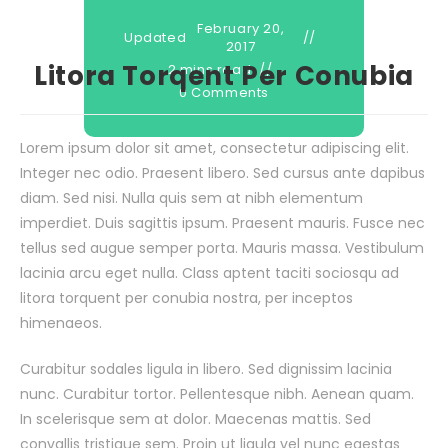
February 20,
Updated
2017
Litora Torqent Per Conubia
2 mins read
0 Comments
Lorem ipsum dolor sit amet, consectetur adipiscing elit.
Integer nec odio. Praesent libero. Sed cursus ante dapibus
diam. Sed nisi. Nulla quis sem at nibh elementum
imperdiet. Duis sagittis ipsum. Praesent mauris. Fusce nec
tellus sed augue semper porta. Mauris massa. Vestibulum
lacinia arcu eget nulla. Class aptent taciti sociosqu ad
litora torquent per conubia nostra, per inceptos
himenaeos.
Curabitur sodales ligula in libero. Sed dignissim lacinia
nunc. Curabitur tortor. Pellentesque nibh. Aenean quam.
In scelerisque sem at dolor. Maecenas mattis. Sed
convallis tristique sem. Proin ut ligula vel nunc egestas