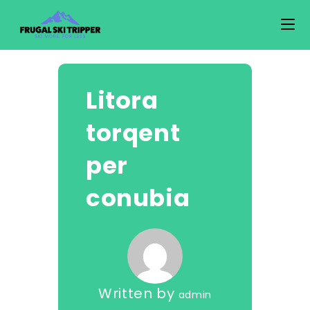
Skip
to
content
Litora
torqent
per
conubia
Written by
admin