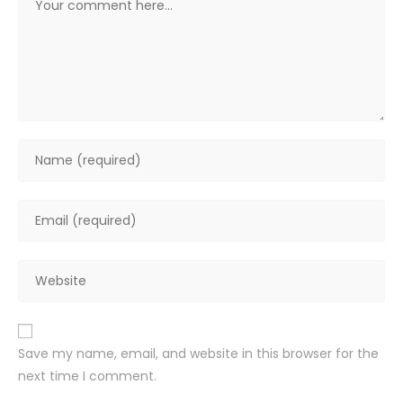
Enter
your
name
Enter
or
your
username
email
to
Enter
address
comment
your
to
website
comment
URL
Save my name, email, and website in this browser for the
(optional)
next time I comment.