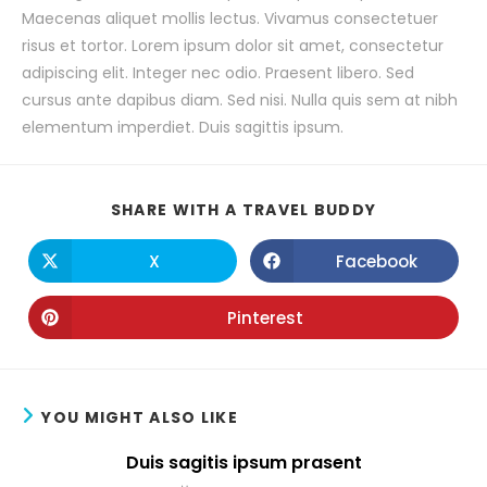
Maecenas aliquet mollis lectus. Vivamus consectetuer
risus et tortor. Lorem ipsum dolor sit amet, consectetur
adipiscing elit. Integer nec odio. Praesent libero. Sed
cursus ante dapibus diam. Sed nisi. Nulla quis sem at nibh
elementum imperdiet. Duis sagittis ipsum.
SHARE
SHARE WITH A TRAVEL BUDDY
THIS
CONTENT
X
Facebook
Opens
Opens
in
in
a
a
new
new
Pinterest
Opens
window
window
in
a
new
window
YOU MIGHT ALSO LIKE
Duis sagitis ipsum prasent